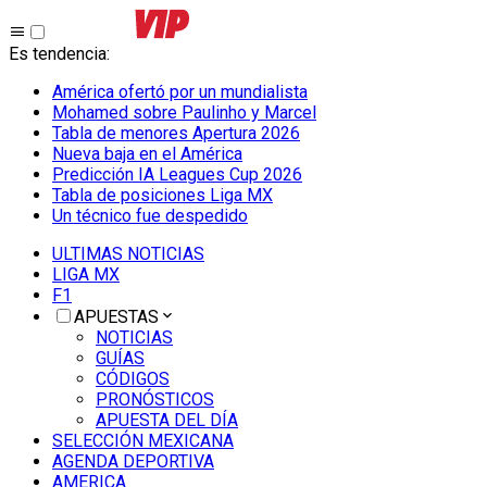
Es tendencia
:
América ofertó por un mundialista
Mohamed sobre Paulinho y Marcel
Tabla de menores Apertura 2026
Nueva baja en el América
Predicción IA Leagues Cup 2026
Tabla de posiciones Liga MX
Un técnico fue despedido
ULTIMAS NOTICIAS
LIGA MX
F1
APUESTAS
NOTICIAS
GUÍAS
CÓDIGOS
PRONÓSTICOS
APUESTA DEL DÍA
SELECCIÓN MEXICANA
AGENDA DEPORTIVA
AMERICA