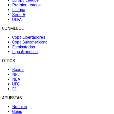
Europa League
Premier League
La Liga
Serie A
UEFA
CONMEBOL
Copa Libertadores
Copa Sudamericana
Eliminatorias
Liga Argentina
OTROS
Boxeo
NFL
NBA
UFC
F1
APUESTAS
Noticias
Guías