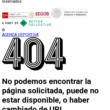
reservados
AGENDA DEPORTIVA
No podemos encontrar la
página solicitada, puede no
estar disponible, o haber
cambiado de URL