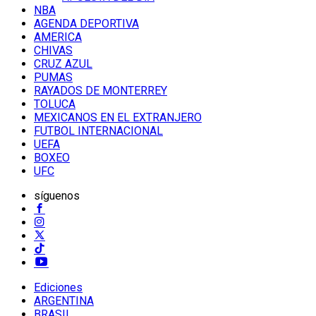
NBA
AGENDA DEPORTIVA
AMERICA
CHIVAS
CRUZ AZUL
PUMAS
RAYADOS DE MONTERREY
TOLUCA
MEXICANOS EN EL EXTRANJERO
FUTBOL INTERNACIONAL
UEFA
BOXEO
UFC
síguenos
Ediciones
ARGENTINA
BRASIL