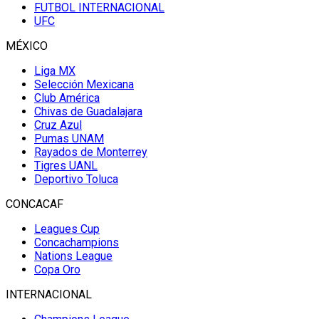
FUTBOL INTERNACIONAL
UFC
MÉXICO
Liga MX
Selección Mexicana
Club América
Chivas de Guadalajara
Cruz Azul
Pumas UNAM
Rayados de Monterrey
Tigres UANL
Deportivo Toluca
CONCACAF
Leagues Cup
Concachampions
Nations League
Copa Oro
INTERNACIONAL