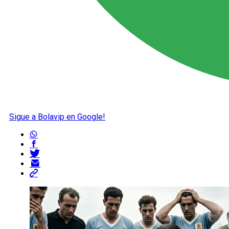
Sigue a Bolavip en Google!