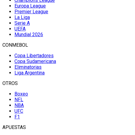
Champions League
Europa League
Premier League
La Liga
Serie A
UEFA
Mundial 2026
CONMEBOL
Copa Libertadores
Copa Sudamericana
Eliminatorias
Liga Argentina
OTROS
Boxeo
NFL
NBA
UFC
F1
APUESTAS