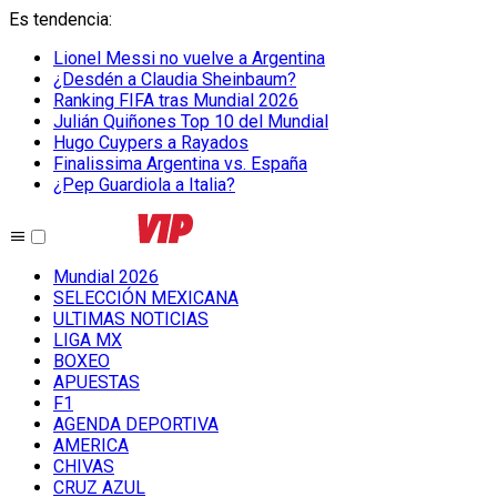
Es tendencia
:
Lionel Messi no vuelve a Argentina
¿Desdén a Claudia Sheinbaum?
Ranking FIFA tras Mundial 2026
Julián Quiñones Top 10 del Mundial
Hugo Cuypers a Rayados
Finalissima Argentina vs. España
¿Pep Guardiola a Italia?
Mundial 2026
SELECCIÓN MEXICANA
ULTIMAS NOTICIAS
LIGA MX
BOXEO
APUESTAS
F1
AGENDA DEPORTIVA
AMERICA
CHIVAS
CRUZ AZUL