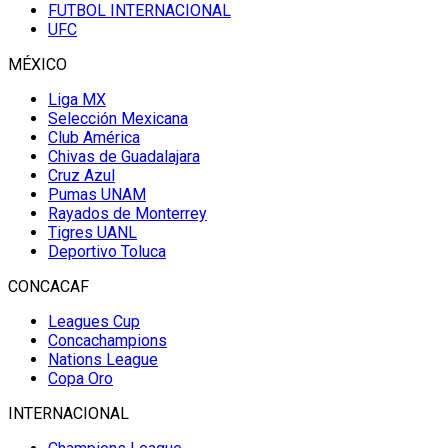
FUTBOL INTERNACIONAL
UFC
MÉXICO
Liga MX
Selección Mexicana
Club América
Chivas de Guadalajara
Cruz Azul
Pumas UNAM
Rayados de Monterrey
Tigres UANL
Deportivo Toluca
CONCACAF
Leagues Cup
Concachampions
Nations League
Copa Oro
INTERNACIONAL