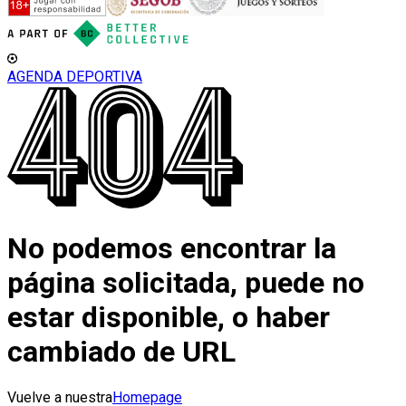
AGENDA DEPORTIVA
No podemos encontrar la
página solicitada, puede no
estar disponible, o haber
cambiado de URL
Vuelve a nuestra
Homepage