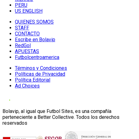
PERU
US ENGLISH
QUIENES SOMOS
STAFF
CONTACTO
Escribe en Bolavip
RedGol
APUESTAS
Futbolcentroamerica
Términos y Condiciones
Políticas de Privacidad
Política Editorial
Ad Choices
Bolavip, al igual que Futbol Sites, es una compañía
perteneciente a Better Collective. Todos los derechos
reservados