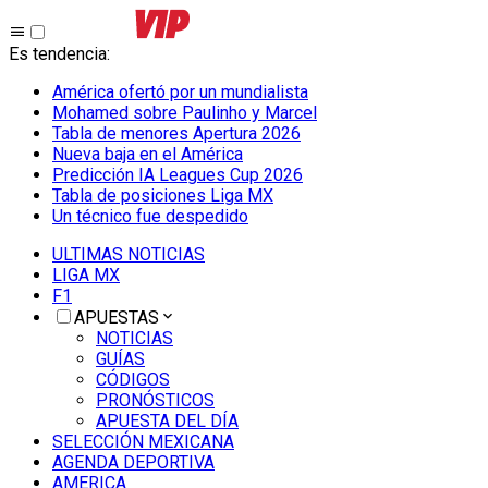
Es tendencia
:
América ofertó por un mundialista
Mohamed sobre Paulinho y Marcel
Tabla de menores Apertura 2026
Nueva baja en el América
Predicción IA Leagues Cup 2026
Tabla de posiciones Liga MX
Un técnico fue despedido
ULTIMAS NOTICIAS
LIGA MX
F1
APUESTAS
NOTICIAS
GUÍAS
CÓDIGOS
PRONÓSTICOS
APUESTA DEL DÍA
SELECCIÓN MEXICANA
AGENDA DEPORTIVA
AMERICA