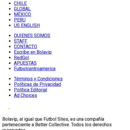
CHILE
GLOBAL
MÉXICO
PERU
US ENGLISH
QUIENES SOMOS
STAFF
CONTACTO
Escribe en Bolavip
RedGol
APUESTAS
Futbolcentroamerica
Términos y Condiciones
Políticas de Privacidad
Política Editorial
Ad Choices
Bolavip, al igual que Futbol Sites, es una compañía
perteneciente a Better Collective. Todos los derechos