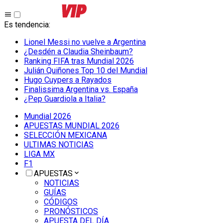
Es tendencia
:
Lionel Messi no vuelve a Argentina
¿Desdén a Claudia Sheinbaum?
Ranking FIFA tras Mundial 2026
Julián Quiñones Top 10 del Mundial
Hugo Cuypers a Rayados
Finalissima Argentina vs. España
¿Pep Guardiola a Italia?
Mundial 2026
APUESTAS MUNDIAL 2026
SELECCIÓN MEXICANA
ULTIMAS NOTICIAS
LIGA MX
F1
APUESTAS
NOTICIAS
GUÍAS
CÓDIGOS
PRONÓSTICOS
APUESTA DEL DÍA