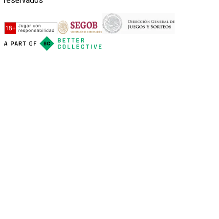
reservados