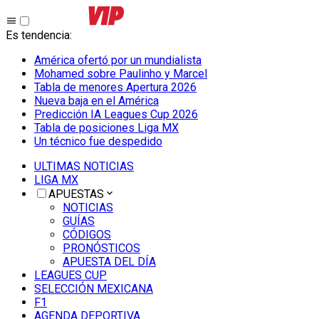
Es tendencia
:
América ofertó por un mundialista
Mohamed sobre Paulinho y Marcel
Tabla de menores Apertura 2026
Nueva baja en el América
Predicción IA Leagues Cup 2026
Tabla de posiciones Liga MX
Un técnico fue despedido
ULTIMAS NOTICIAS
LIGA MX
APUESTAS
NOTICIAS
GUÍAS
CÓDIGOS
PRONÓSTICOS
APUESTA DEL DÍA
LEAGUES CUP
SELECCIÓN MEXICANA
F1
AGENDA DEPORTIVA