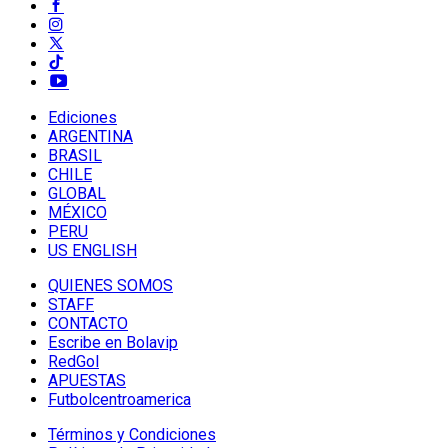
Ediciones
ARGENTINA
BRASIL
CHILE
GLOBAL
MÉXICO
PERU
US ENGLISH
QUIENES SOMOS
STAFF
CONTACTO
Escribe en Bolavip
RedGol
APUESTAS
Futbolcentroamerica
Términos y Condiciones