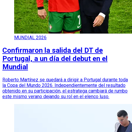
MUNDIAL 2026
Confirmaron la salida del DT de
Portugal, a un día del debut en el
Mundial
Roberto Martínez se quedará a dirigir a Portugal durante toda
la Copa del Mundo 2026. Independientemente del resultado
obtenido en su participación, el estratega cambiará de rumbo
este mismo verano dejando su rol en el elenco luso.