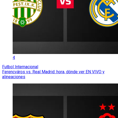
4
Futbol Internacional
Ferencváros vs. Real Madrid: hora, dónde ver EN VIVO y
alineaciones