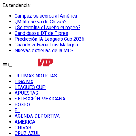
Es tendencia
:
Campaz se acerca al América
¿Milito se va de Chivas?
¿Se termina el sueño europeo?
Candidato a DT de Tigres
Predicción IA Leagues Cup 2026
Cuándo volvería Luis Malagón
Nuevas estrellas de la MLS
ULTIMAS NOTICIAS
LIGA MX
LEAGUES CUP
APUESTAS
SELECCIÓN MEXICANA
BOXEO
F1
AGENDA DEPORTIVA
AMERICA
CHIVAS
CRUZ AZUL