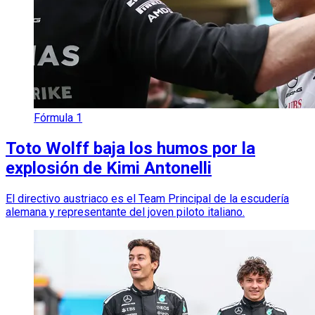
Fórmula 1
Toto Wolff baja los humos por la
explosión de Kimi Antonelli
El directivo austriaco es el Team Principal de la escudería
alemana y representante del joven piloto italiano.