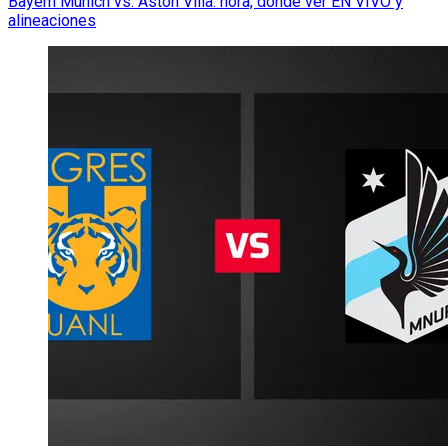
Bayern Múnich vs. Aston Villa: hora, dónde ver EN VIVO y
alineaciones