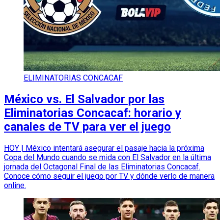
ELIMINATORIAS CONCACAF
México vs. El Salvador por las
Eliminatorias Concacaf: horario y
canales de TV para ver el juego
HOY | México intentará asegurar el pasaje hacia la próxima
Copa del Mundo cuando se mida con El Salvador en la última
jornada del Octagonal Final de las Eliminatorias Concacaf.
Conoce cómo seguir el juego por TV y dónde verlo de manera
online.