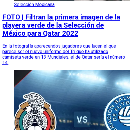
Selección Mexicana
FOTO | Filtran la primera imagen de la
playera verde de la Selección de
México para Qatar 2022
En la fotografía aparecendos jugadores que lucen el que
parece ser el nuevo uniforme del Tri que ha utilizado
camiseta verde en 13 Mundiales; el de Qatar sería el número
14.