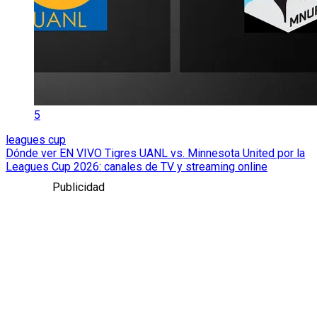
5
leagues cup
Dónde ver EN VIVO Tigres UANL vs. Minnesota United por la
Leagues Cup 2026: canales de TV y streaming online
Publicidad