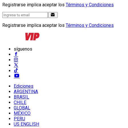
Registrarse implica aceptar los
Términos y Condiciones
Registrarse implica aceptar los
Términos y Condiciones
síguenos
Ediciones
ARGENTINA
BRASIL
CHILE
GLOBAL
MÉXICO
PERU
US ENGLISH