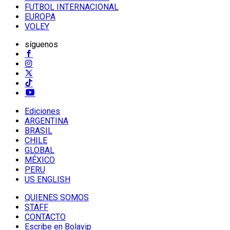
FUTBOL INTERNACIONAL
EUROPA
VOLEY
síguenos
Ediciones
ARGENTINA
BRASIL
CHILE
GLOBAL
MÉXICO
PERU
US ENGLISH
QUIENES SOMOS
STAFF
CONTACTO
Escribe en Bolavip