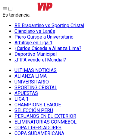
Es tendencia
:
RB Bragantino vs Sporting Cristal
Cienciano vs Lanús
Piero Quispe a Universitario
Arbitraje en Liga 1
¿Carlos Cáceda a Alianza Lima?
Deportivo Municipal
¿FIFA vende el Mundial?
ULTIMAS NOTICIAS
ALIANZA LIMA
UNIVERSITARIO
SPORTING CRISTAL
APUESTAS
LIGA 1
CHAMPIONS LEAGUE
SELECCIÓN PERÚ
PERUANOS EN EL EXTERIOR
ELIMINATORIAS CONMEBOL
COPA LIBERTADORES
COPA SUDAMERICANA