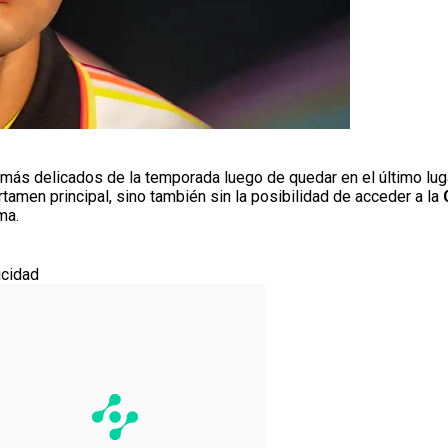
ás delicados de la temporada luego de quedar en el último lug
rtamen principal, sino también sin la posibilidad de acceder a la
ma.
icidad