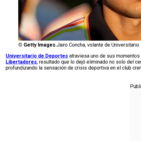
©
Getty Images.
Jairo Concha, volante de Universitario.
Universitario de Deportes
atraviesa uno de sus momentos m
Libertadores
, resultado que lo dejó eliminado no solo del ce
profundizando la sensación de crisis deportiva en el club cre
Publ