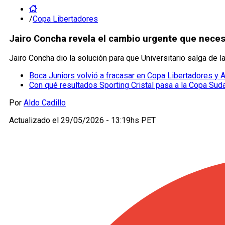
/
Copa Libertadores
Jairo Concha revela el cambio urgente que necesi
Jairo Concha dio la solución para que Universitario salga de la
Boca Juniors volvió a fracasar en Copa Libertadores y 
Con qué resultados Sporting Cristal pasa a la Copa Su
Por
Aldo Cadillo
Actualizado el
29/05/2026 - 13:19hs PET