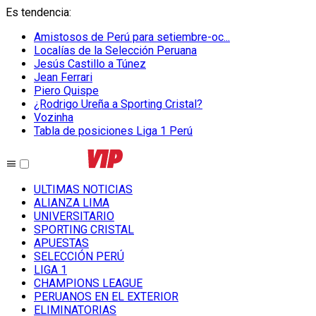
Es tendencia
:
Amistosos de Perú para setiembre-oc...
Localías de la Selección Peruana
Jesús Castillo a Túnez
Jean Ferrari
Piero Quispe
¿Rodrigo Ureña a Sporting Cristal?
Vozinha
Tabla de posiciones Liga 1 Perú
ULTIMAS NOTICIAS
ALIANZA LIMA
UNIVERSITARIO
SPORTING CRISTAL
APUESTAS
SELECCIÓN PERÚ
LIGA 1
CHAMPIONS LEAGUE
PERUANOS EN EL EXTERIOR
ELIMINATORIAS