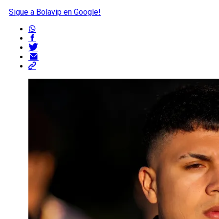
Sigue a Bolavip en Google!