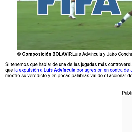
©
Composición BOLAVIP.
Luis Advíncula y Jairo Concha
Si tenemos que hablar de una de las jugadas más controversi
que
la expulsión a
Luis Advíncula
por agresión en contra de
mostró su veredicto y en pocas palabras válido el accionar d
Publ