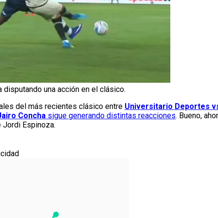
 disputando una acción en el clásico.
ales del más recientes clásico entre
Universitario Deportes v
Jairo Concha
sigue generando distintas reacciones
. Bueno, aho
e Jordi Espinoza.
icidad