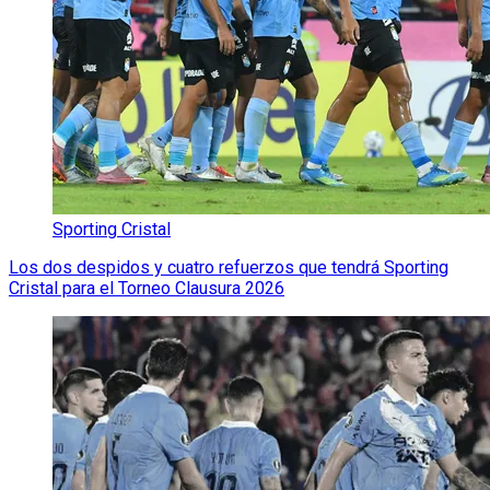
Sporting Cristal
Los dos despidos y cuatro refuerzos que tendrá Sporting
Cristal para el Torneo Clausura 2026