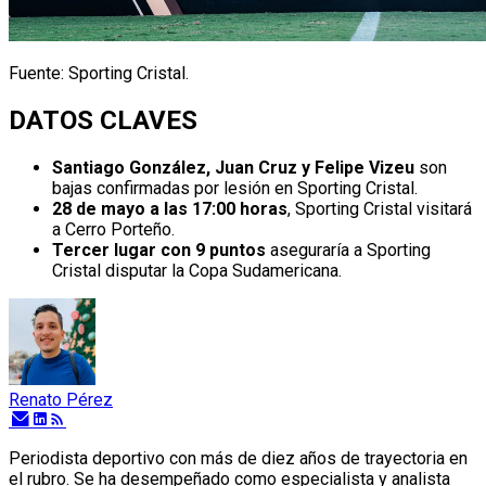
Fuente: Sporting Cristal.
DATOS CLAVES
Santiago González, Juan Cruz y Felipe Vizeu
son
bajas confirmadas por lesión en Sporting Cristal.
28 de mayo a las 17:00
horas
, Sporting Cristal visitará
a Cerro Porteño.
Tercer lugar con 9 puntos
aseguraría a Sporting
Cristal disputar la Copa Sudamericana.
Renato Pérez
Periodista deportivo con más de diez años de trayectoria en
el rubro. Se ha desempeñado como especialista y analista