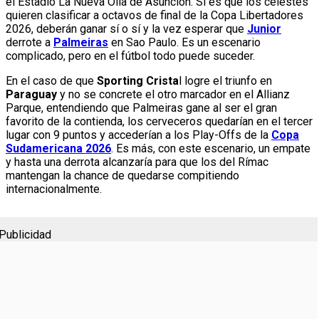
el Estadio La Nueva Olla de Asunción. Si es que los celestes
quieren clasificar a octavos de final de la Copa Libertadores
2026, deberán ganar sí o sí y la vez esperar que
Junior
derrote a
Palmeiras
en Sao Paulo. Es un escenario
complicado, pero en el fútbol todo puede suceder.
En el caso de que
Sporting Crista
l logre el triunfo en
Paraguay
y no se concrete el otro marcador en el Allianz
Parque, entendiendo que Palmeiras gane al ser el gran
favorito de la contienda, los cerveceros quedarían en el tercer
lugar con 9 puntos y accederían a los Play-Offs de la
Copa
Sudamericana 2026
. Es más, con este escenario, un empate
y hasta una derrota alcanzaría para que los del Rímac
mantengan la chance de quedarse compitiendo
internacionalmente.
Publicidad