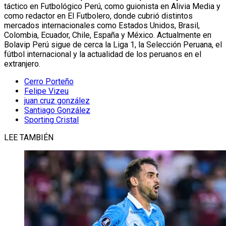
táctico en Futbológico Perú, como guionista en Alivia Media y
como redactor en El Futbolero, donde cubrió distintos
mercados internacionales como Estados Unidos, Brasil,
Colombia, Ecuador, Chile, España y México. Actualmente en
Bolavip Perú sigue de cerca la Liga 1, la Selección Peruana, el
fútbol internacional y la actualidad de los peruanos en el
extranjero.
Cerro Porteño
Felipe Vizeu
juan cruz gonzález
Santiago González
Sporting Cristal
LEE TAMBIÉN