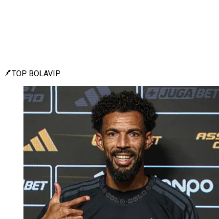
TOP BOLAVIP