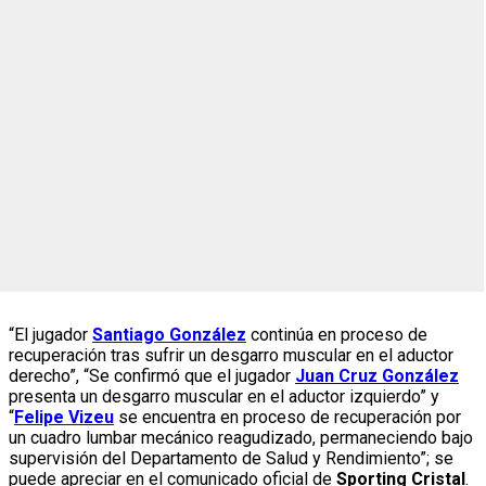
“El jugador
Santiago González
continúa en proceso de
recuperación tras sufrir un desgarro muscular en el aductor
derecho”, “Se confirmó que el jugador
Juan Cruz González
presenta un desgarro muscular en el aductor izquierdo” y
“
Felipe Vizeu
se encuentra en proceso de recuperación por
un cuadro lumbar mecánico reagudizado, permaneciendo bajo
supervisión del Departamento de Salud y Rendimiento”; se
puede apreciar en el comunicado oficial de
Sporting Cristal
.