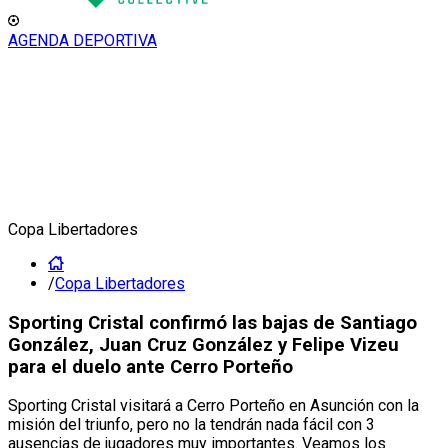
AGENDA DEPORTIVA
Copa Libertadores
/
Copa Libertadores
Sporting Cristal confirmó las bajas de Santiago
González, Juan Cruz González y Felipe Vizeu
para el duelo ante Cerro Porteño
Sporting Cristal visitará a Cerro Porteño en Asunción con la
misión del triunfo, pero no la tendrán nada fácil con 3
ausencias de jugadores muy importantes. Veamos los