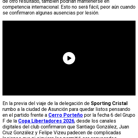
de otro resultado, también podrían mantenerse en
competencia internacional. Esto no será fácil, peor aún cuando
se confirmaron algunas ausencias por lesión.
En la previa del viaje de la delegación de
Sporting Cristal
rumbo a la ciudad de Asunción para quedar listos pensando
en el partido frente a
Cerro Porteño
por la fecha 6 del Grupo
F de la
Copa Libertadores 2026
, desde los canales
digitales del club confirmaron que Santiago González, Juan
Cruz González y Felipe Vizeu padecen de complicadas