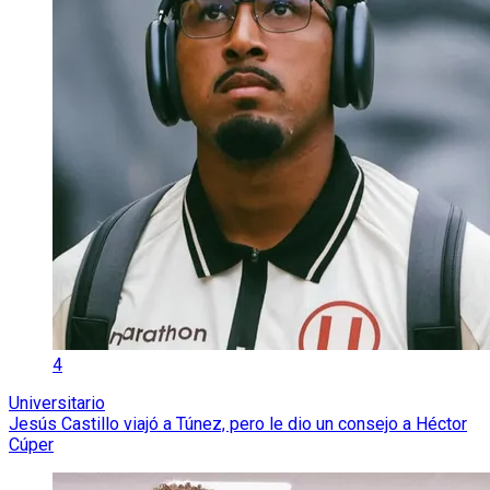
4
Universitario
Jesús Castillo viajó a Túnez, pero le dio un consejo a Héctor
Cúper