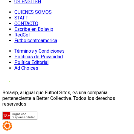
US ENGLISH
QUIENES SOMOS
STAFF
CONTACTO
Escribe en Bolavip
RedGol
Futbolcentroamerica
Términos y Condiciones
Políticas de Privacidad
Política Editorial
Ad Choices
Bolavip, al igual que Futbol Sites, es una compañía
perteneciente a Better Collective. Todos los derechos
reservados