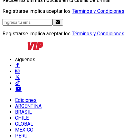
Recibe las últimas noticias en tu casilla de E-mail
Registrarse implica aceptar los
Términos y Condiciones
Registrarse implica aceptar los
Términos y Condiciones
síguenos
Ediciones
ARGENTINA
BRASIL
CHILE
GLOBAL
MÉXICO
PERU