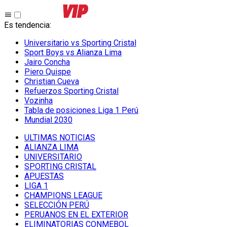
Es tendencia
:
Universitario vs Sporting Cristal
Sport Boys vs Alianza Lima
Jairo Concha
Piero Quispe
Christian Cueva
Refuerzos Sporting Cristal
Vozinha
Tabla de posiciones Liga 1 Perú
Mundial 2030
ULTIMAS NOTICIAS
ALIANZA LIMA
UNIVERSITARIO
SPORTING CRISTAL
APUESTAS
LIGA 1
CHAMPIONS LEAGUE
SELECCIÓN PERÚ
PERUANOS EN EL EXTERIOR
ELIMINATORIAS CONMEBOL