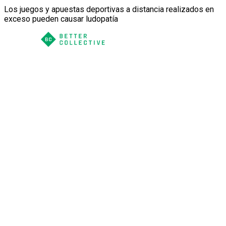
Los juegos y apuestas deportivas a distancia realizados en
exceso pueden causar ludopatía