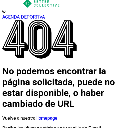
AGENDA DEPORTIVA
No podemos encontrar la
página solicitada, puede no
estar disponible, o haber
cambiado de URL
Vuelve a nuestra
Homepage