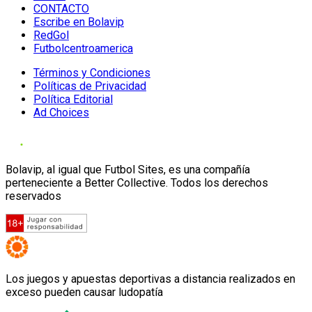
CONTACTO
Escribe en Bolavip
RedGol
Futbolcentroamerica
Términos y Condiciones
Políticas de Privacidad
Política Editorial
Ad Choices
Bolavip, al igual que Futbol Sites, es una compañía
perteneciente a Better Collective. Todos los derechos
reservados
Los juegos y apuestas deportivas a distancia realizados en
exceso pueden causar ludopatía