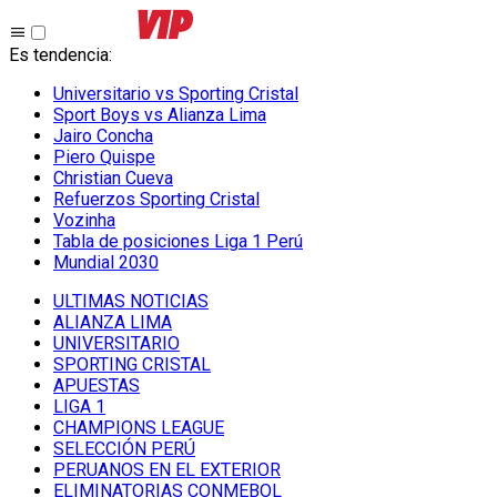
Es tendencia
:
Universitario vs Sporting Cristal
Sport Boys vs Alianza Lima
Jairo Concha
Piero Quispe
Christian Cueva
Refuerzos Sporting Cristal
Vozinha
Tabla de posiciones Liga 1 Perú
Mundial 2030
ULTIMAS NOTICIAS
ALIANZA LIMA
UNIVERSITARIO
SPORTING CRISTAL
APUESTAS
LIGA 1
CHAMPIONS LEAGUE
SELECCIÓN PERÚ
PERUANOS EN EL EXTERIOR
ELIMINATORIAS CONMEBOL