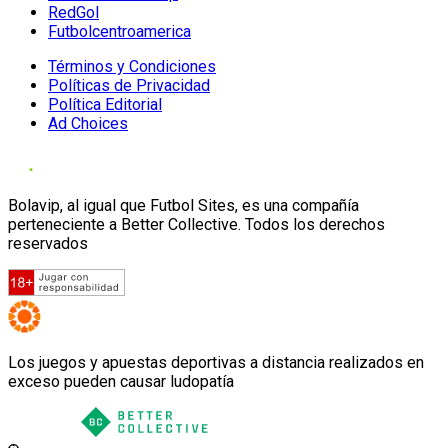
RedGol
Futbolcentroamerica
Términos y Condiciones
Políticas de Privacidad
Política Editorial
Ad Choices
Bolavip, al igual que Futbol Sites, es una compañía
perteneciente a Better Collective. Todos los derechos
reservados
Los juegos y apuestas deportivas a distancia realizados en
exceso pueden causar ludopatía