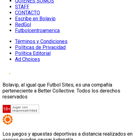
QUIENES SOMOS
STAFF
CONTACTO
Escribe en Bolavip
RedGol
Futbolcentroamerica
Términos y Condiciones
Políticas de Privacidad
Política Editorial
Ad Choices
Bolavip, al igual que Futbol Sites, es una compañía
perteneciente a Better Collective. Todos los derechos
reservados
Los juegos y apuestas deportivas a distancia realizados en
exceso pueden causar ludopatía