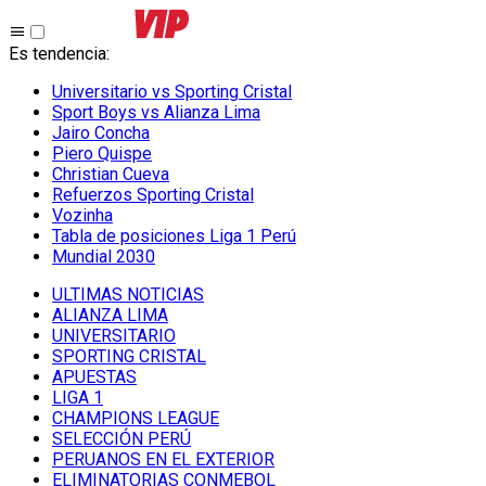
Es tendencia
:
Universitario vs Sporting Cristal
Sport Boys vs Alianza Lima
Jairo Concha
Piero Quispe
Christian Cueva
Refuerzos Sporting Cristal
Vozinha
Tabla de posiciones Liga 1 Perú
Mundial 2030
ULTIMAS NOTICIAS
ALIANZA LIMA
UNIVERSITARIO
SPORTING CRISTAL
APUESTAS
LIGA 1
CHAMPIONS LEAGUE
SELECCIÓN PERÚ
PERUANOS EN EL EXTERIOR
ELIMINATORIAS CONMEBOL