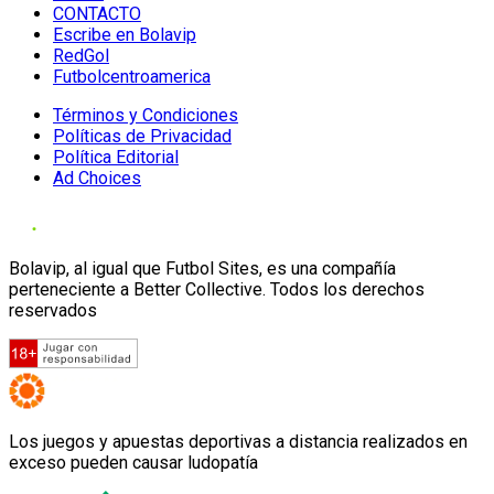
CONTACTO
Escribe en Bolavip
RedGol
Futbolcentroamerica
Términos y Condiciones
Políticas de Privacidad
Política Editorial
Ad Choices
Bolavip, al igual que Futbol Sites, es una compañía
perteneciente a Better Collective. Todos los derechos
reservados
Los juegos y apuestas deportivas a distancia realizados en
exceso pueden causar ludopatía