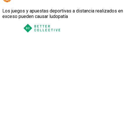
Los juegos y apuestas deportivas a distancia realizados en
exceso pueden causar ludopatía