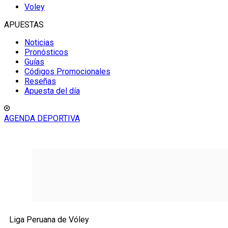
Voley
APUESTAS
Noticias
Pronósticos
Guías
Códigos Promocionales
Reseñas
Apuesta del día
AGENDA DEPORTIVA
Liga Peruana de Vóley