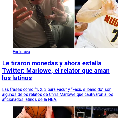
Exclusiva
Le tiraron monedas y ahora estalla
Twitter: Marlowe, el relator que aman
los latinos
Las frases como “1, 2, 3 para Facu” y “Facu, el bandido” son
algunos delos relatos de Chris Marlowe que cautivaron a los
aficionados latinos de la NBA.