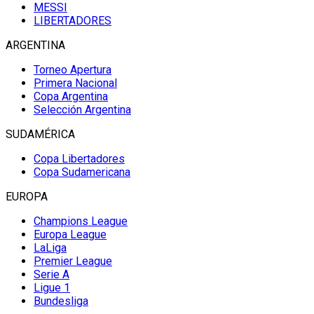
MESSI
LIBERTADORES
ARGENTINA
Torneo Apertura
Primera Nacional
Copa Argentina
Selección Argentina
SUDAMÉRICA
Copa Libertadores
Copa Sudamericana
EUROPA
Champions League
Europa League
LaLiga
Premier League
Serie A
Ligue 1
Bundesliga