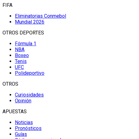
FIFA
Eliminatorias Conmebol
Mundial 2026
OTROS DEPORTES
Fórmula 1
NBA
Boxeo
Tenis
UFC
Polideportivo
OTROS
Curiosidades
Opinión
APUESTAS
Noticias
Pronósticos
Guías