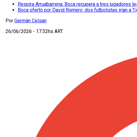
Respira Arruabarrena: Boca recupera a tres jugadores l
Boca ofertó por David Romero: dos futbolistas irían a T
Por
Germán Celsan
26/06/2026 - 17:32hs ART