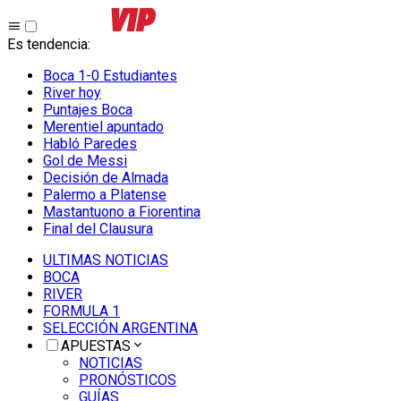
Es tendencia
:
Boca 1-0 Estudiantes
River hoy
Puntajes Boca
Merentiel apuntado
Habló Paredes
Gol de Messi
Decisión de Almada
Palermo a Platense
Mastantuono a Fiorentina
Final del Clausura
ULTIMAS NOTICIAS
BOCA
RIVER
FORMULA 1
SELECCIÓN ARGENTINA
APUESTAS
NOTICIAS
PRONÓSTICOS
GUÍAS