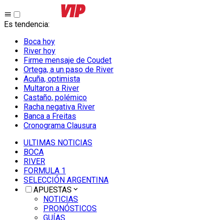
Es tendencia
:
Boca hoy
River hoy
Firme mensaje de Coudet
Ortega, a un paso de River
Acuña, optimista
Multaron a River
Castaño, polémico
Racha negativa River
Banca a Freitas
Cronograma Clausura
ULTIMAS NOTICIAS
BOCA
RIVER
FORMULA 1
SELECCIÓN ARGENTINA
APUESTAS
NOTICIAS
PRONÓSTICOS
GUÍAS