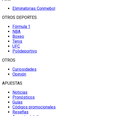
Eliminatorias Conmebol
OTROS DEPORTES
Fórmula 1
NBA
Boxeo
Tenis
UFC
Polideportivo
OTROS
Curiosidades
Opinión
APUESTAS
Noticias
Pronósticos
Guías
Códigos promocionales
Reseñas