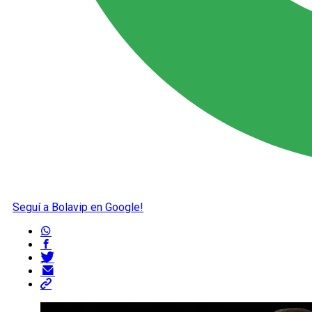
Seguí a Bolavip en Google!