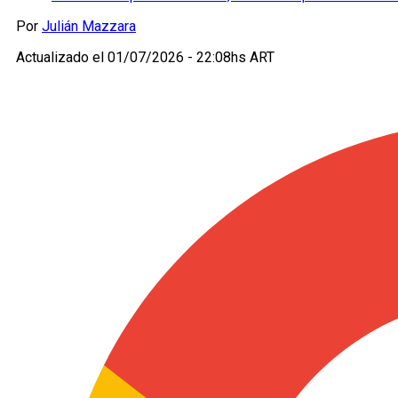
Por
Julián Mazzara
Actualizado el
01/07/2026 - 22:08hs ART