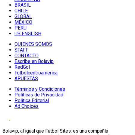
BRASIL
CHILE
GLOBAL
MÉXICO
PERU
US ENGLISH
QUIENES SOMOS
STAFF
CONTACTO
Escribe en Bolavip
RedGol
Futbolcentroamerica
APUESTAS
Términos y Condiciones
Políticas de Privacidad
Política Editorial
Ad Choices
Bolavip, al igual que Futbol Sites, es una compañía