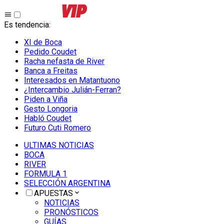
Es tendencia
:
XI de Boca
Pedido Coudet
Racha nefasta de River
Banca a Freitas
Interesados en Matantuono
¿Intercambio Julián-Ferran?
Piden a Viña
Gesto Longoria
Habló Coudet
Futuro Cuti Romero
ULTIMAS NOTICIAS
BOCA
RIVER
FORMULA 1
SELECCIÓN ARGENTINA
APUESTAS
NOTICIAS
PRONÓSTICOS
GUÍAS