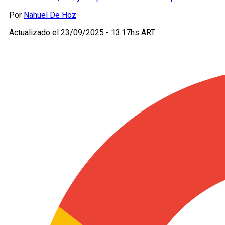
Por
Nahuel De Hoz
Actualizado el
23/09/2025 - 13:17hs ART