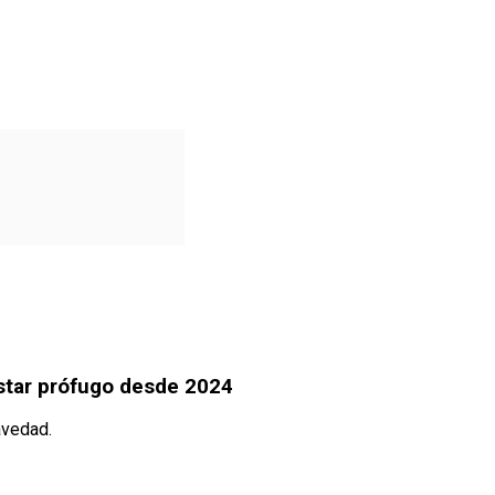
estar prófugo desde 2024
avedad.