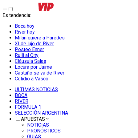
Es tendencia
:
Boca hoy
River hoy
Milan quiere a Paredes
XI de lujo de River
Posteo Enner
Rulli al City
Cláusula Salas
Locura por Jaime
Castaño se va de River
Colidio a Vasco
ULTIMAS NOTICIAS
BOCA
RIVER
FORMULA 1
SELECCIÓN ARGENTINA
APUESTAS
NOTICIAS
PRONÓSTICOS
GUÍAS