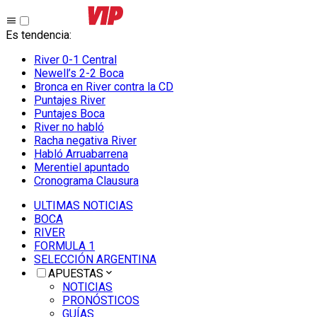
Es tendencia
:
River 0-1 Central
Newell’s 2-2 Boca
Bronca en River contra la CD
Puntajes River
Puntajes Boca
River no habló
Racha negativa River
Habló Arruabarrena
Merentiel apuntado
Cronograma Clausura
ULTIMAS NOTICIAS
BOCA
RIVER
FORMULA 1
SELECCIÓN ARGENTINA
APUESTAS
NOTICIAS
PRONÓSTICOS
GUÍAS