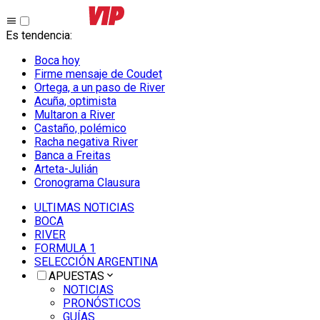
Es tendencia
:
Boca hoy
Firme mensaje de Coudet
Ortega, a un paso de River
Acuña, optimista
Multaron a River
Castaño, polémico
Racha negativa River
Banca a Freitas
Arteta-Julián
Cronograma Clausura
ULTIMAS NOTICIAS
BOCA
RIVER
FORMULA 1
SELECCIÓN ARGENTINA
APUESTAS
NOTICIAS
PRONÓSTICOS
GUÍAS