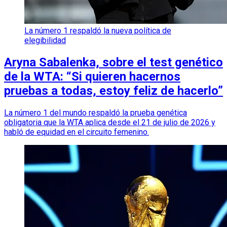
La número 1 respaldó la nueva política de
elegibilidad
Aryna Sabalenka, sobre el test genético
de la WTA: “Si quieren hacernos
pruebas a todas, estoy feliz de hacerlo”
La número 1 del mundo respaldó la prueba genética
obligatoria que la WTA aplica desde el 21 de julio de 2026 y
habló de equidad en el circuito femenino.