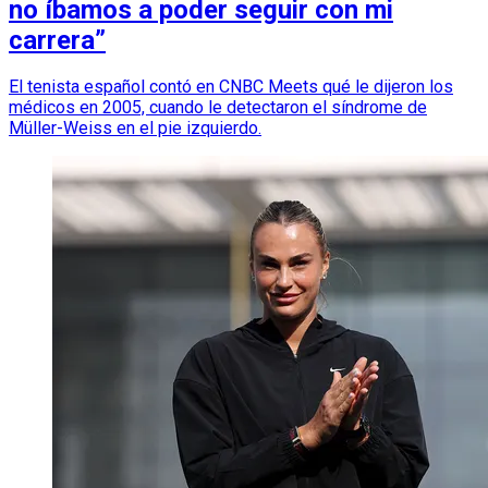
no íbamos a poder seguir con mi
carrera”
El tenista español contó en CNBC Meets qué le dijeron los
médicos en 2005, cuando le detectaron el síndrome de
Müller-Weiss en el pie izquierdo.