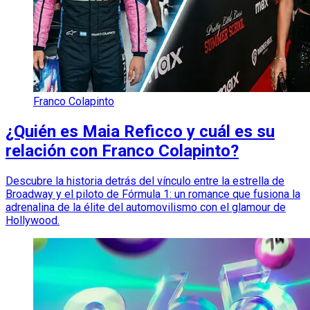
Franco Colapinto
¿Quién es Maia Reficco y cuál es su
relación con Franco Colapinto?
Descubre la historia detrás del vínculo entre la estrella de
Broadway y el piloto de Fórmula 1: un romance que fusiona la
adrenalina de la élite del automovilismo con el glamour de
Hollywood.