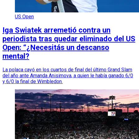
US Open
Iga Swiatek arremetió contra un
periodista tras quedar eliminado del US
Open: “¿Necesitás un descanso
mental?
La polaca cayó en los cuartos de final del último Grand Slam
del año ante Amanda Anisimova, a quien le había ganado 6/0
y 6/0 la final de Wimbledon.