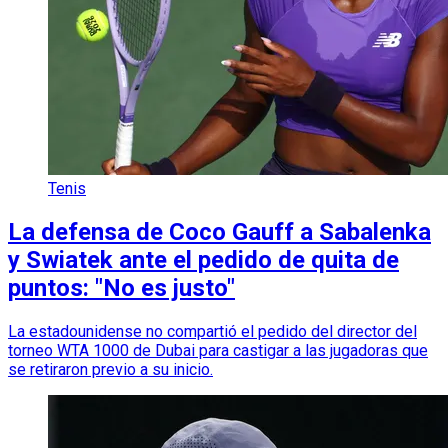
Tenis
La defensa de Coco Gauff a Sabalenka
y Swiatek ante el pedido de quita de
puntos: "No es justo"
La estadounidense no compartió el pedido del director del
torneo WTA 1000 de Dubai para castigar a las jugadoras que
se retiraron previo a su inicio.