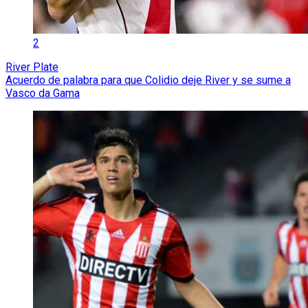
2
River Plate
Acuerdo de palabra para que Colidio deje River y se sume a
Vasco da Gama