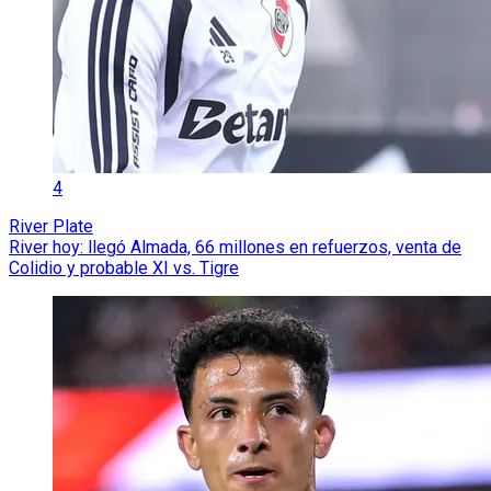
4
River Plate
River hoy: llegó Almada, 66 millones en refuerzos, venta de
Colidio y probable XI vs. Tigre