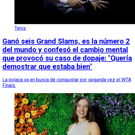
Tenis
Ganó seis Grand Slams, es la número 2
del mundo y confesó el cambio mental
que provocó su caso de dopaje: "Quería
demostrar que estaba bien"
La polaca va en busca de conquistar por segunda vez el WTA
Finals.