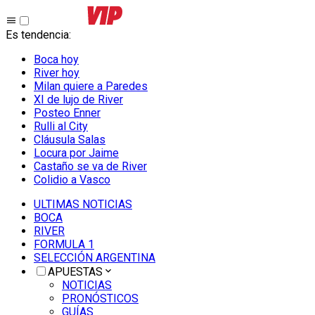
Es tendencia
:
Boca hoy
River hoy
Milan quiere a Paredes
XI de lujo de River
Posteo Enner
Rulli al City
Cláusula Salas
Locura por Jaime
Castaño se va de River
Colidio a Vasco
ULTIMAS NOTICIAS
BOCA
RIVER
FORMULA 1
SELECCIÓN ARGENTINA
APUESTAS
NOTICIAS
PRONÓSTICOS
GUÍAS