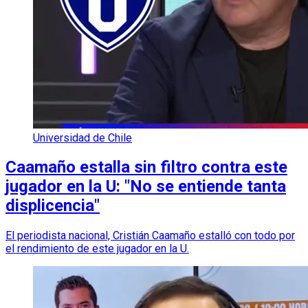
Universidad de Chile
Caamaño estalla sin filtro contra este
jugador en la U: "No se entiende tanta
displicencia"
El periodista nacional, Cristián Caamaño estalló con todo por
el rendimiento de este jugador en la U.