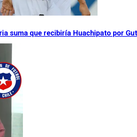
ria suma que recibiría Huachipato por Gut