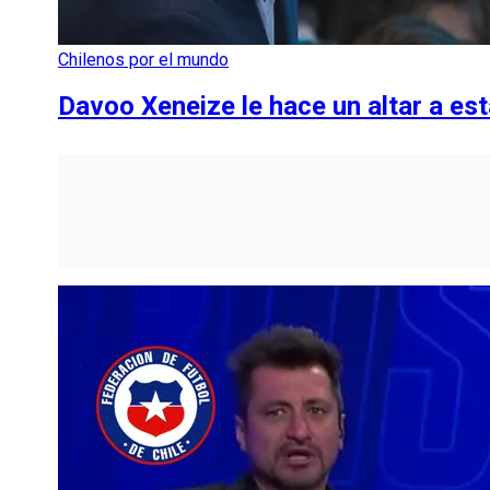
Chilenos por el mundo
Davoo Xeneize le hace un altar a est