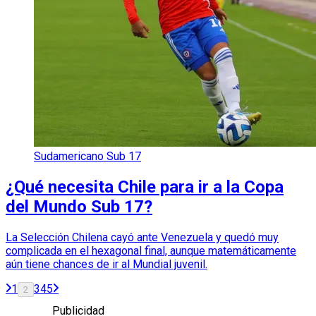
Sudamericano Sub 17
¿Qué necesita Chile para ir a la Copa
del Mundo Sub 17?
La Selección Chilena cayó ante Venezuela y quedó muy
complicada en el hexagonal final, aunque matemáticamente
aún tiene chances de ir al Mundial juvenil.
1
3
4
5
2
Publicidad