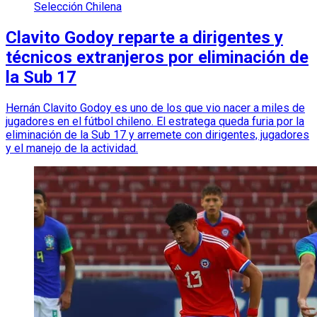
Selección Chilena
Clavito Godoy reparte a dirigentes y
técnicos extranjeros por eliminación de
la Sub 17
Hernán Clavito Godoy es uno de los que vio nacer a miles de
jugadores en el fútbol chileno. El estratega queda furia por la
eliminación de la Sub 17 y arremete con dirigentes, jugadores
y el manejo de la actividad.