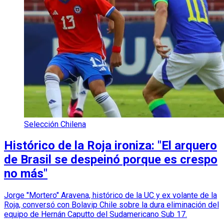
Selección Chilena
Histórico de la Roja ironiza: "El arquero
de Brasil se despeinó porque es crespo
no más"
Jorge "Mortero" Aravena, histórico de la UC y ex volante de la
Roja, conversó con Bolavip Chile sobre la dura eliminación del
equipo de Hernán Caputto del Sudamericano Sub 17.