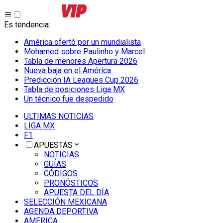
Es tendencia
:
América ofertó por un mundialista
Mohamed sobre Paulinho y Marcel
Tabla de menores Apertura 2026
Nueva baja en el América
Predicción IA Leagues Cup 2026
Tabla de posiciones Liga MX
Un técnico fue despedido
ULTIMAS NOTICIAS
LIGA MX
F1
APUESTAS
NOTICIAS
GUÍAS
CÓDIGOS
PRONÓSTICOS
APUESTA DEL DÍA
SELECCIÓN MEXICANA
AGENDA DEPORTIVA
AMERICA