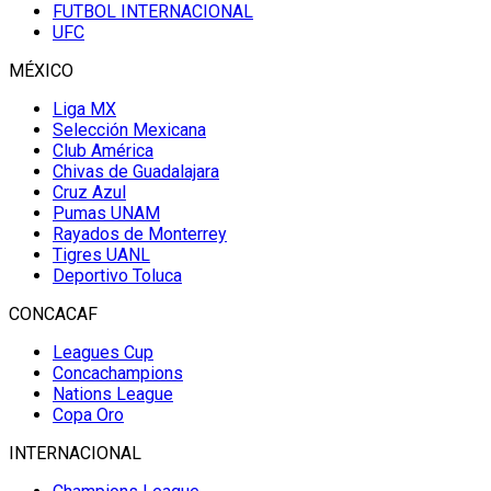
FUTBOL INTERNACIONAL
UFC
MÉXICO
Liga MX
Selección Mexicana
Club América
Chivas de Guadalajara
Cruz Azul
Pumas UNAM
Rayados de Monterrey
Tigres UANL
Deportivo Toluca
CONCACAF
Leagues Cup
Concachampions
Nations League
Copa Oro
INTERNACIONAL