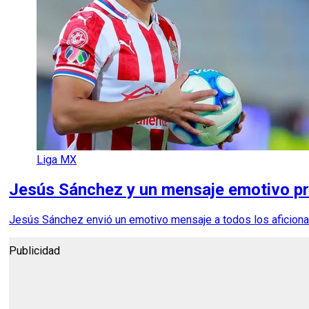
Liga MX
Jesús Sánchez y un mensaje emotivo pr
Jesús Sánchez envió un emotivo mensaje a todos los aficionad
Publicidad