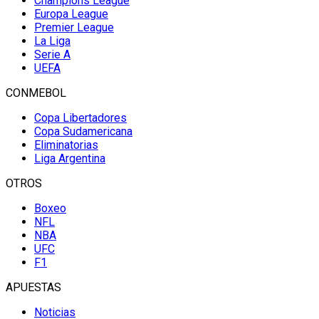
Champions League
Europa League
Premier League
La Liga
Serie A
UEFA
CONMEBOL
Copa Libertadores
Copa Sudamericana
Eliminatorias
Liga Argentina
OTROS
Boxeo
NFL
NBA
UFC
F1
APUESTAS
Noticias