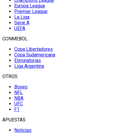
Champions League
Europa League
Premier League
La Liga
Serie A
UEFA
CONMEBOL
Copa Libertadores
Copa Sudamericana
Eliminatorias
Liga Argentina
OTROS
Boxeo
NFL
NBA
UFC
F1
APUESTAS
Noticias