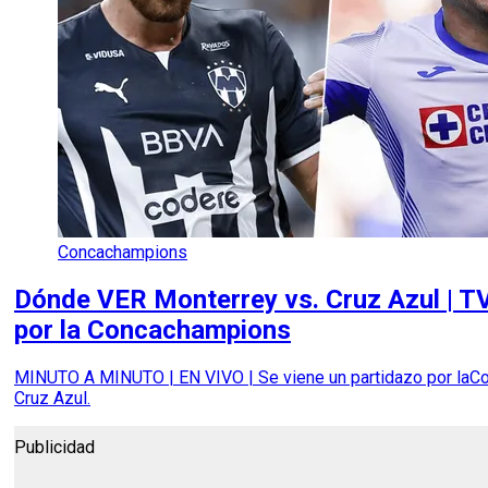
Concachampions
Dónde VER Monterrey vs. Cruz Azul | TV
por la Concachampions
MINUTO A MINUTO | EN VIVO | Se viene un partidazo por laCon
Cruz Azul.
Publicidad