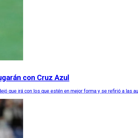
jugarán con Cruz Azul
ejó que irá con los que estén en mejor forma y se refirió a las a