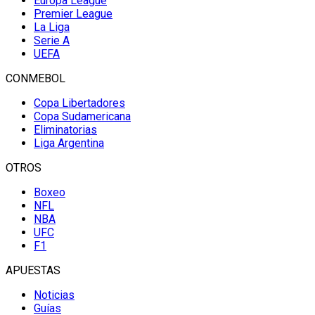
Europa League
Premier League
La Liga
Serie A
UEFA
CONMEBOL
Copa Libertadores
Copa Sudamericana
Eliminatorias
Liga Argentina
OTROS
Boxeo
NFL
NBA
UFC
F1
APUESTAS
Noticias
Guías