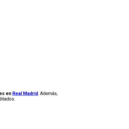
nes en
Real Madrid
. Además,
ditados.