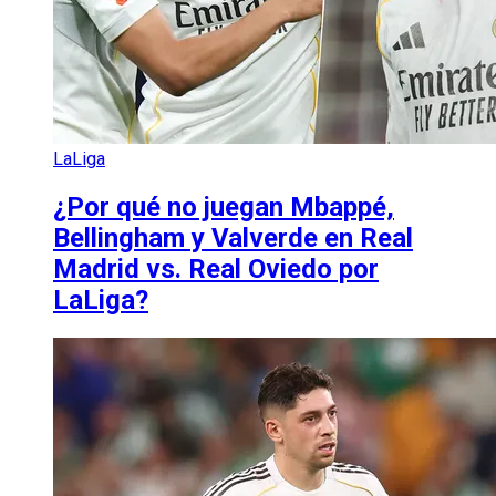
LaLiga
¿Por qué no juegan Mbappé,
Bellingham y Valverde en Real
Madrid vs. Real Oviedo por
LaLiga?