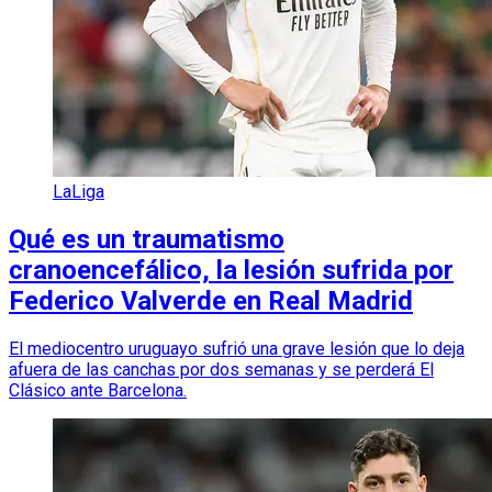
LaLiga
Qué es un traumatismo
cranoencefálico, la lesión sufrida por
Federico Valverde en Real Madrid
El mediocentro uruguayo sufrió una grave lesión que lo deja
afuera de las canchas por dos semanas y se perderá El
Clásico ante Barcelona.