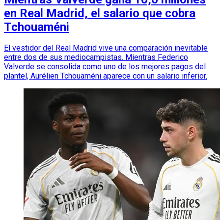
en Real Madrid, el salario que cobra
Tchouaméni
El vestidor del Real Madrid vive una comparación inevitable
entre dos de sus mediocampistas. Mientras Federico
Valverde se consolida como uno de los mejores pagos del
plantel, Aurélien Tchouaméni aparece con un salario inferior.