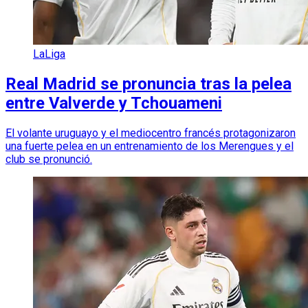
LaLiga
Real Madrid se pronuncia tras la pelea
entre Valverde y Tchouameni
El volante uruguayo y el mediocentro francés protagonizaron
una fuerte pelea en un entrenamiento de los Merengues y el
club se pronunció.