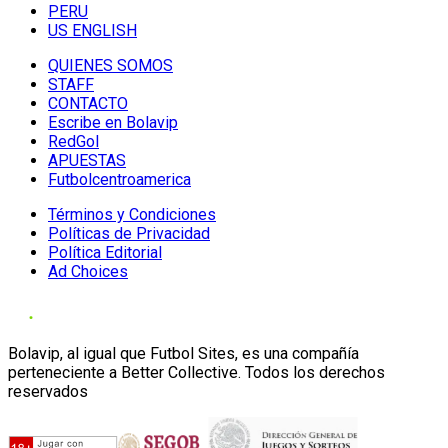
PERU
US ENGLISH
QUIENES SOMOS
STAFF
CONTACTO
Escribe en Bolavip
RedGol
APUESTAS
Futbolcentroamerica
Términos y Condiciones
Políticas de Privacidad
Política Editorial
Ad Choices
Bolavip, al igual que Futbol Sites, es una compañía
perteneciente a Better Collective. Todos los derechos
reservados