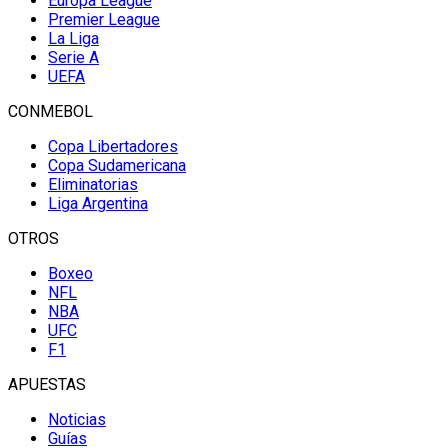
Europa League
Premier League
La Liga
Serie A
UEFA
CONMEBOL
Copa Libertadores
Copa Sudamericana
Eliminatorias
Liga Argentina
OTROS
Boxeo
NFL
NBA
UFC
F1
APUESTAS
Noticias
Guías