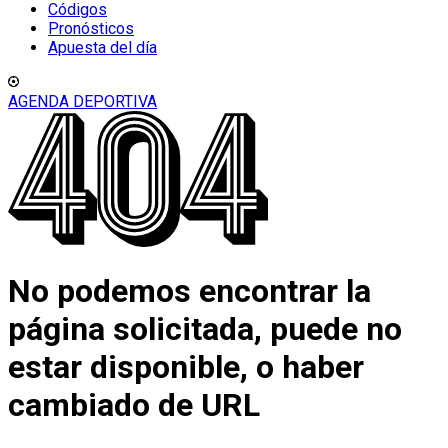
Códigos
Pronósticos
Apuesta del día
AGENDA DEPORTIVA
No podemos encontrar la
página solicitada, puede no
estar disponible, o haber
cambiado de URL