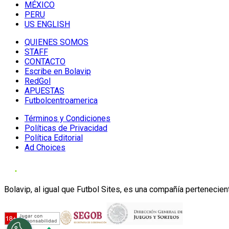
MÉXICO
PERU
US ENGLISH
QUIENES SOMOS
STAFF
CONTACTO
Escribe en Bolavip
RedGol
APUESTAS
Futbolcentroamerica
Términos y Condiciones
Políticas de Privacidad
Política Editorial
Ad Choices
Bolavip, al igual que Futbol Sites, es una compañía pertenecie