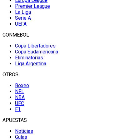
Europa League
Premier League
La Liga
Serie A
UEFA
CONMEBOL
Copa Libertadores
Copa Sudamericana
Eliminatorias
Liga Argentina
OTROS
Boxeo
NFL
NBA
UFC
F1
APUESTAS
Noticias
Guías