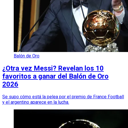
Balón de Oro
¿Otra vez Messi? Revelan los 10
favoritos a ganar del Balón de Oro
2026
Se supo cómo está la pelea por el premio de France Football
y el argentino aparece en la lucha.