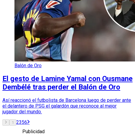
Balón de Oro
El gesto de Lamine Yamal con Ousmane
Dembélé tras perder el Balón de Oro
Así reaccionó el futbolista de Barcelona luego de perder ante
el delantero de PSG el galardón que reconoce al mejor
jugador del mundo.
2
3
5
6
1
Publicidad