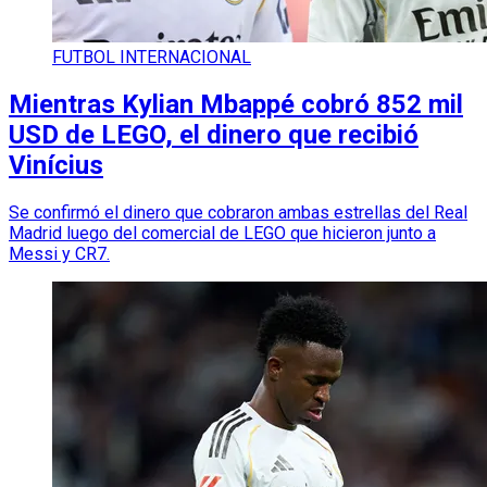
FUTBOL INTERNACIONAL
Mientras Kylian Mbappé cobró 852 mil
USD de LEGO, el dinero que recibió
Vinícius
Se confirmó el dinero que cobraron ambas estrellas del Real
Madrid luego del comercial de LEGO que hicieron junto a
Messi y CR7.