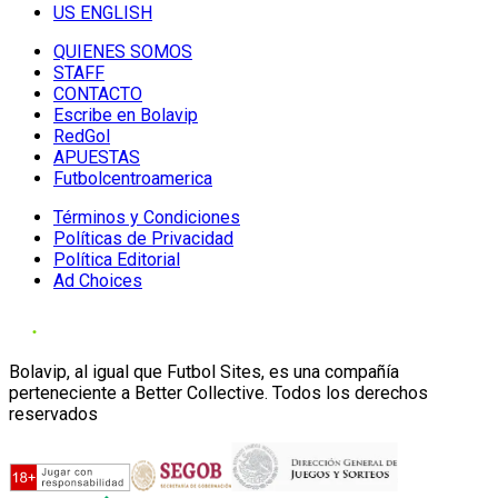
US ENGLISH
QUIENES SOMOS
STAFF
CONTACTO
Escribe en Bolavip
RedGol
APUESTAS
Futbolcentroamerica
Términos y Condiciones
Políticas de Privacidad
Política Editorial
Ad Choices
Bolavip, al igual que Futbol Sites, es una compañía
perteneciente a Better Collective. Todos los derechos
reservados